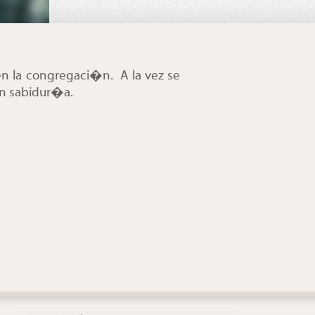
 en la congregaci�n. A la vez se
on sabidur�a.