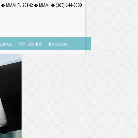
 � MIAMI FL 33142 � MIAMI � (305) 644-0000
tenos
Ministerios
Eventos